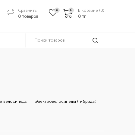
Сравнить
В корзине (
0
)
0
0
0 товаров
0
тг
е велосипеды
Электровелосипеды (гибриды)