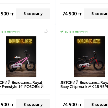
 900
тг
74 900
тг
В корзину
В корзи
ть в наличии
Есть в наличии
СКИЙ Велосипед Royal
ДЕТСКИЙ Велосипед Roya
y Freestyle 14' РОЗОВЫЙ
Baby Chipmunk MK 16 ЧЕ
 900
тг
74 900
тг
В корзину
В корзи