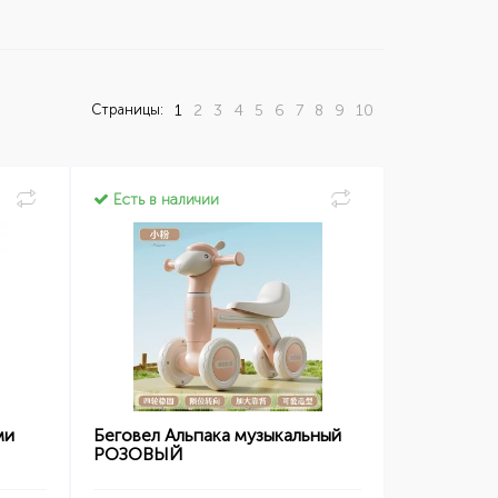
Страницы:
1
2
3
4
5
6
7
8
9
10
Есть в наличии
ми
Беговел Альпака музыкальный
РОЗОВЫЙ