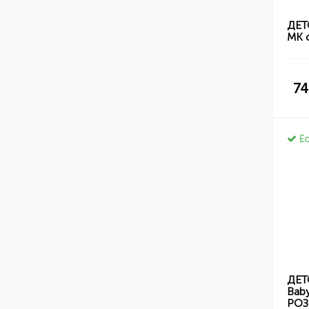
ДЕТ
MK с
74
Ес
ДЕТ
Baby
РО