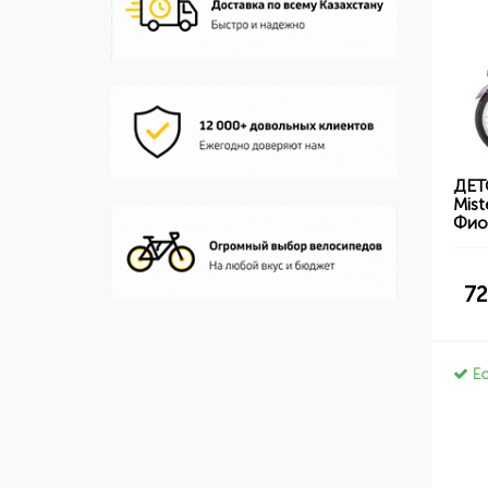
ДЕТ
Mist
Фио
72
Ес