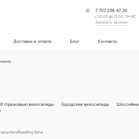
7 707 238 47 26
с 10:00 до 21:00, ПН-ВС
Заказать звонок
Доставка и оплата
Блог
Контакты
мкенте
X (трюковые) велосипеды
Городские велосипеды
Шоссейны
ы
haracters
Reading time