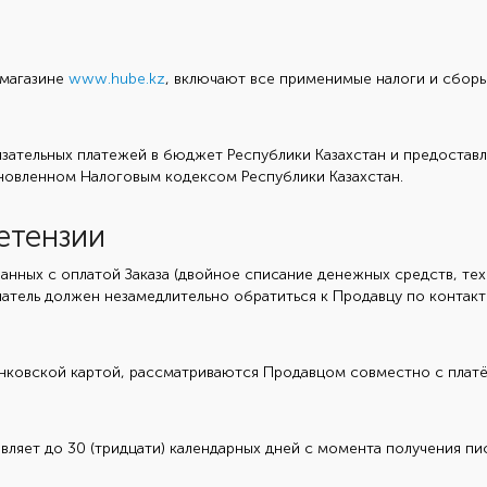
-магазине
www.hube.kz
, включают все применимые налоги и сборы
язательных платежей в бюджет Республики Казахстан и предоста
ановленном Налоговым кодексом Республики Казахстан.
етензии
занных с оплатой Заказа (двойное списание денежных средств, т
атель должен незамедлительно обратиться к Продавцу по контакт
анковской картой, рассматриваются Продавцом совместно с плат
вляет до 30 (тридцати) календарных дней с момента получения п