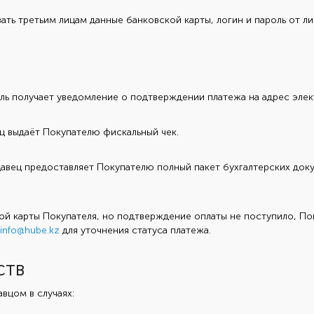
ь третьим лицам данные банковской карты, логин и пароль от ли
ь получает уведомление о подтверждении платежа на адрес элект
ц выдаёт Покупателю фискальный чек.
давец предоставляет Покупателю полный пакет бухгалтерских док
ой карты Покупателя, но подтверждение оплаты не поступило, П
info@hube.kz
для уточнения статуса платежа.
ств
вцом в случаях: