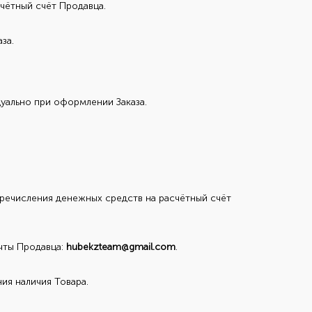
чётный счёт Продавца.
за.
уально при оформлении Заказа.
речисления денежных средств на расчётный счёт
очты Продавца:
hubekzteam@gmail.com
.
ия наличия Товара.