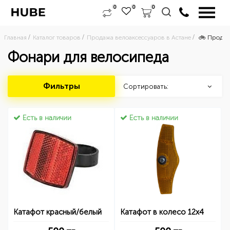
0
0
0
Главная
Каталог товаров
Продажа велоаксессуаров в Астане
🚲 Продаж
Фонари для велосипеда
Фильтры
Сортировать:
Есть в наличии
Есть в наличии
Катафот красный/белый
Катафот в колесо 12х4