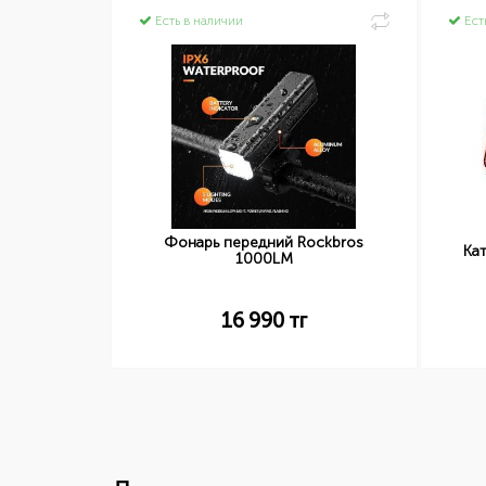
Есть в наличии
Ест
замками
Фонарь передний Rockbros
Ка
1000LM
16 990
тг