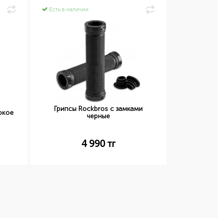
Есть в наличии
Есть в нал
Грипсы Rockbros с замками
Фонарь
окое
черные
4 990
тг