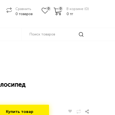
Сравнить
В корзине (
0
)
0
0
0 товаров
0
тг
елосипед
Купить товар