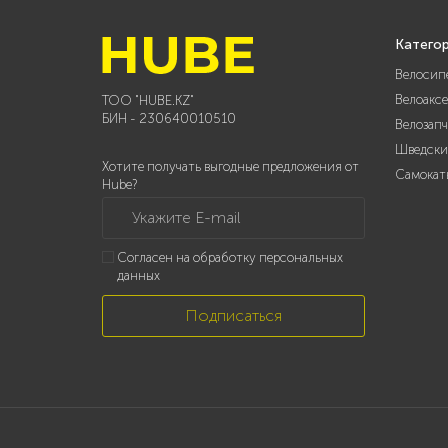
Катего
Велосип
Велоакс
ТОО "HUBE.KZ"
БИН - 230640010510
Велозап
Шведски
Хотите получать выгодные предложения от
Самокат
Hube?
Укажите E-mail
Согласен на обработку персональных
данных
Подписаться