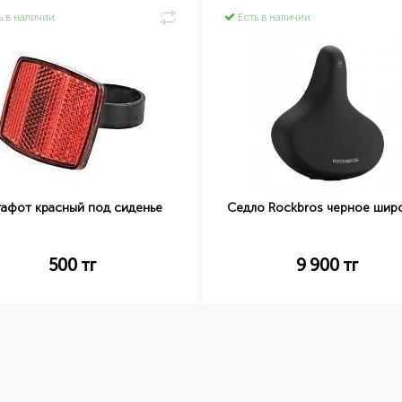
ь в наличии
Есть в наличии
тафот красный под сиденье
Седло Rockbros черное шир
500
тг
9 900
тг