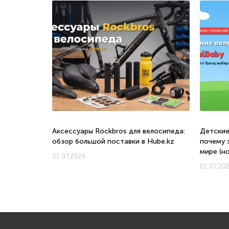
о, с какого
Аксессуары Rockbros для велосипеда:
Детские
обзор большой поставки в Hube.kz
почему 
мире (н
01.07.2026
01.07.20