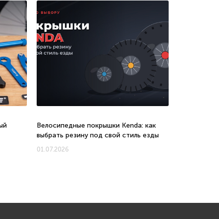
ый
Велосипедные покрышки Kenda: как
Велосипеды 
выбрать резину под свой стиль езды
соотношени
новых моде
01.07.2026
01.07.2026