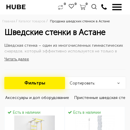
0
0
0
Главная
Каталог товаров
Продажа шведских стенкок в Астане
Шведские стенки в Астане
Шведская стенка – один из многочисленных гимнастических
снарядов, который эффективно используется не только в
спортивных залах, но и в домашних условиях.
Читать далее
Хотите купить универсальный спортивный снаряд в городе
Нур-Султан (Астана)? В компании HUBE.KZ каждый покупатель
получает именно то, что ему необходимо благодаря
Фильтры
большому выбору, изготовлению снарядов под заказ и
Сортировать:
доступной цене.
 Аксессуары и доп оборудование 
 Пристенные шведская стенк
Есть в наличии
Есть в наличии