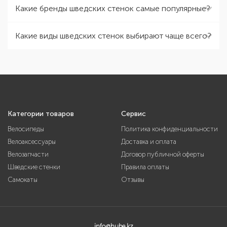
Какие бренды шведских стенок самые популярные?
Какие виды шведских стенок выбирают чаще всего?
Категории товаров
Сервис
Велосипеды
Политика конфиденциальности
Велоаксессуары
Доставка и оплата
Велозапчасти
Договор публичной оферты
Шведские стенки
Правила оплаты
Самокаты
Отзывы
info@hube.kz