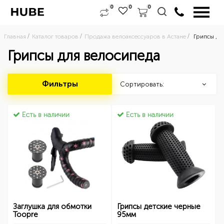
0
0
0
Главная
Каталог товаров
Продажа велоаксессуаров в Астане
Грипсы , 
Грипсы для велосипеда
Фильтры
Сортировать:
Есть в наличии
Есть в наличии
Заглушка для обмотки
Грипсы детские черные
Toopre
95мм