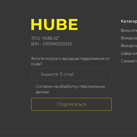
Катего
Велосип
Велоакс
ТОО "HUBE.KZ"
БИН - 230640010510
Велозап
Шведски
Хотите получать выгодные предложения от
Самокат
Hube?
Укажите E-mail
Согласен на обработку персональных
данных
Подписаться