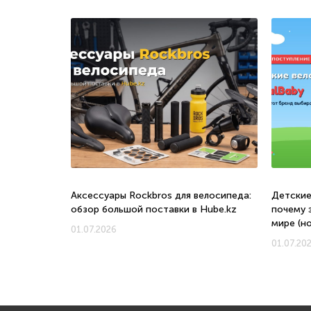
о, с какого
Аксессуары Rockbros для велосипеда:
Детские
обзор большой поставки в Hube.kz
почему 
мире (н
01.07.2026
01.07.20