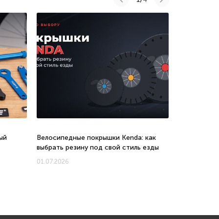
ый
Велосипедные покрышки Kenda: как
Велосипеды 
выбрать резину под свой стиль езды
соотношени
новых моде
01.07.2026
01.07.2026