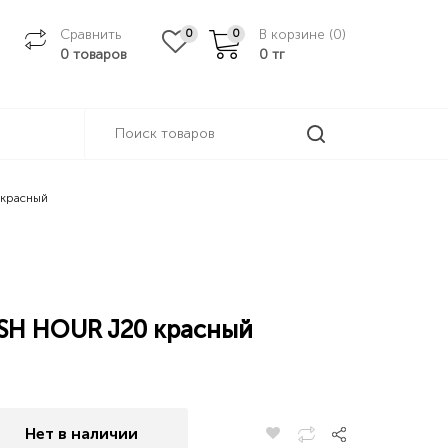
Сравнить
В корзине (
0
)
0
0
0 товаров
0
тг
 красный
USH HOUR J20 красный
Нет в наличии