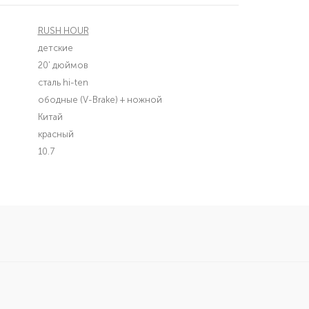
RUSH HOUR
детские
20' дюймов
сталь hi-ten
ободные (V-Brake) + ножной
Китай
красный
10.7