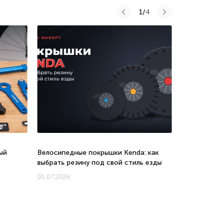
1/
4
ый
Велосипедные покрышки Kenda: как
Велосипеды 
выбрать резину под свой стиль езды
соотношени
новых моде
01.07.2026
01.07.2026