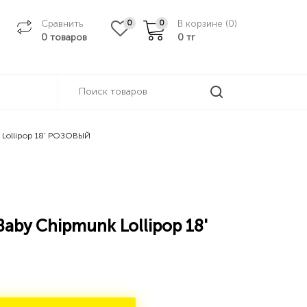
Сравнить
В корзине (
0
)
0
0
0 товаров
0
тг
 Lollipop 18' РОЗОВЫЙ
aby Chipmunk Lollipop 18'