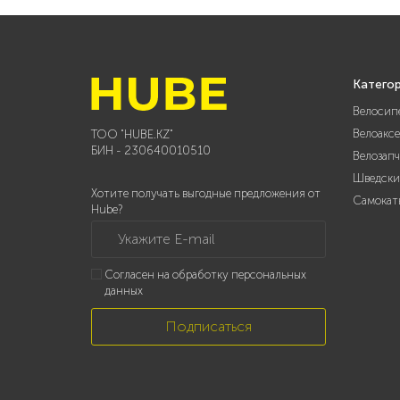
Катего
Велосип
Велоакс
ТОО "HUBE.KZ"
БИН - 230640010510
Велозап
Шведски
Хотите получать выгодные предложения от
Самокат
Hube?
Укажите E-mail
Согласен на обработку персональных
данных
Подписаться