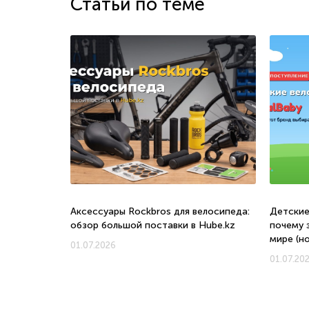
Статьи по теме
о, с какого
Аксессуары Rockbros для велосипеда:
Детские
обзор большой поставки в Hube.kz
почему 
мире (н
01.07.2026
01.07.20