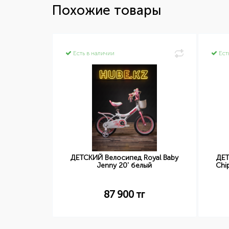
Похожие товары
Есть в наличии
Ест
д STELS
ДЕТСКИЙ Велосипед Royal Baby
ДЕТ
ый-Зеленый)
Jenny 20' белый
Chi
87 900
тг