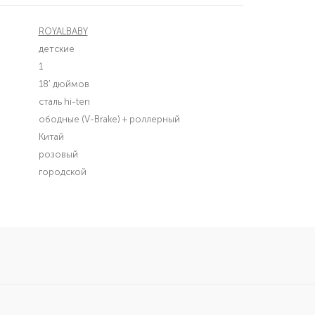
ROYALBABY
детские
1
18' дюймов
сталь hi-ten
ободные (V-Brake) + роллерный
Китай
розовый
городской