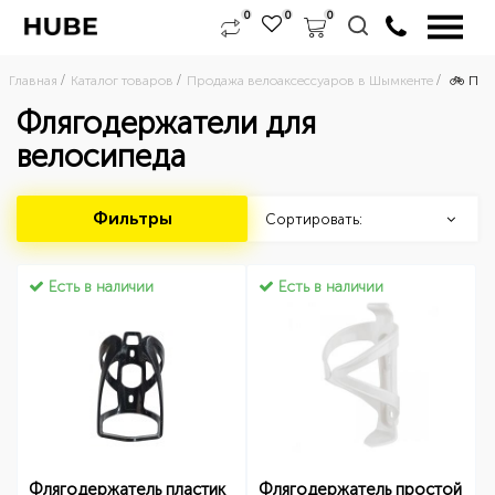
0
0
0
Главная
Каталог товаров
Продажа велоаксессуаров в Шымкенте
🚲 Про
Флягодержатели для
велосипеда
Фильтры
Сортировать:
Есть в наличии
Есть в наличии
Флягодержатель пластик
Флягодержатель простой