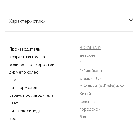
Характеристики
ROYALBABY
Производитель
детские
возрастная группа
1
количество скоростей
14' дюймов
диаметр колес
сталь hi-ten
рама
ободные (V-Brake) + роллерный
тип тормозов
Китай
страна производитель
красный
цвет
городской
тип велосипеда
9 кг
вес