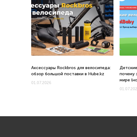
о, с какого
Аксессуары Rockbros для велосипеда:
Детские
обзор большой поставки в Hube.kz
почему 
мире (н
01.07.2026
01.07.20