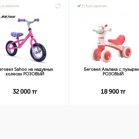
ь в наличии
Есть в наличии
еговел Sahoo на надувных
Беговел Альпака с пузыря
колесах РОЗОВЫЙ
РОЗОВЫЙ
32 000
тг
18 900
тг