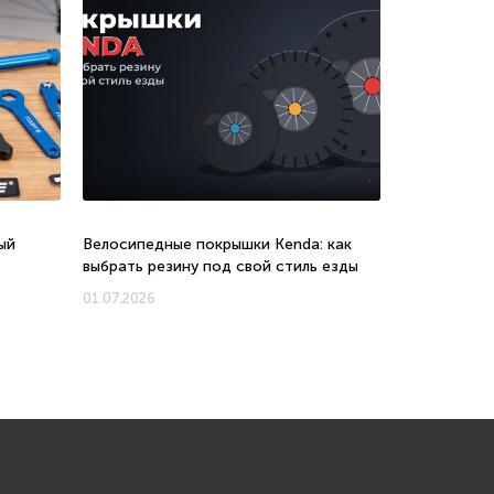
ый
Велосипедные покрышки Kenda: как
Велосипеды 
выбрать резину под свой стиль езды
соотношени
новых моде
01.07.2026
01.07.2026