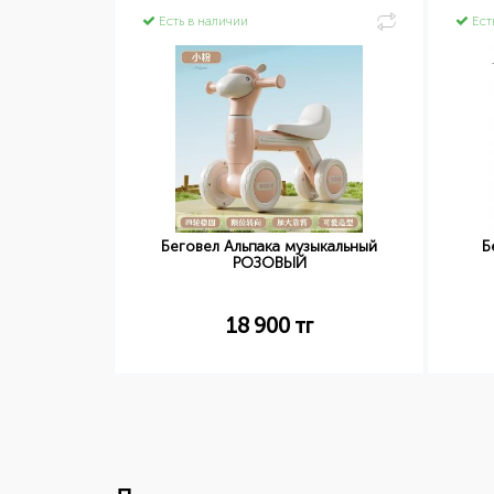
Есть в наличии
Ест
Беговел Альпака музыкальный
Б
РОЗОВЫЙ
18 900
тг