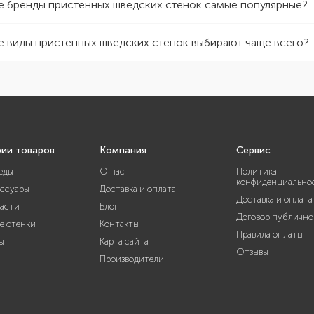
е бренды пристенных шведских стенок самые популярные?
е виды пристенных шведских стенок выбирают чаще всего?
рии товаров
Компания
Сервис
еды
О нас
Политика
конфиденциально
ессуары
Доставка и оплата
Доставка и оплата
части
Блог
Договор публично
е стенки
Контакты
Правила оплаты
ы
Карта сайта
Отзывы
Производители