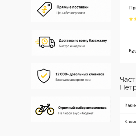
Пр
Буд
Част
Пет
Каки
Каки