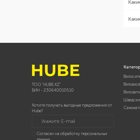
Каки
Каки
Катего
Велосип
Велоакс
ТОО "HUBE.KZ"
БИН - 230640010510
Велозап
Шведски
Хотите получать выгодные предложения от
Самокат
Hube?
Укажите E-mail
Согласен на обработку персональных
данных