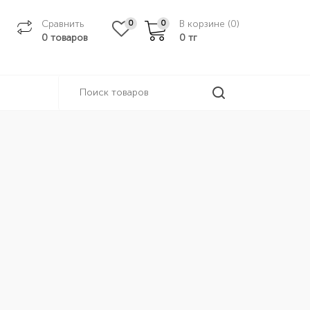
Сравнить
В корзине (
0
)
0
0
0 товаров
0
тг