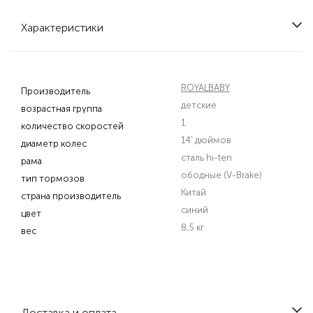
Характеристики
ROYALBABY
Производитель
детские
возрастная группа
1
количество скоростей
14' дюймов
диаметр колес
сталь hi-ten
рама
ободные (V-Brake)
тип тормозов
Китай
страна производитель
синий
цвет
8,5 кг
вес
Доставка и оплата