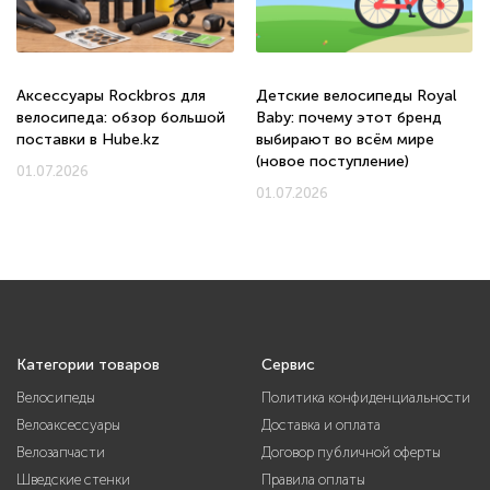
Аксессуары Rockbros для
Детские велосипеды Royal
велосипеда: обзор большой
Baby: почему этот бренд
поставки в Hube.kz
выбирают во всём мире
(новое поступление)
01.07.2026
01.07.2026
Категории товаров
Сервис
Велосипеды
Политика конфиденциальности
Велоаксессуары
Доставка и оплата
Велозапчасти
Договор публичной оферты
Шведские стенки
Правила оплаты