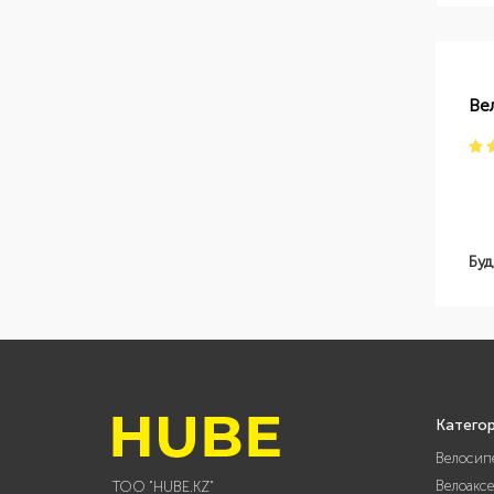
Ве
Буд
Катего
Велосип
Велоакс
ТОО "HUBE.KZ"