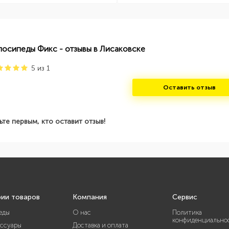
лосипеды Фикс - отзывы в Лисаковске
5
из
1
Оставить отзыв
ьте первым, кто оставит отзыв!
рии товаров
Компания
Сервис
еды
О нас
Политика
конфиденциально
ессуары
Доставка и оплата