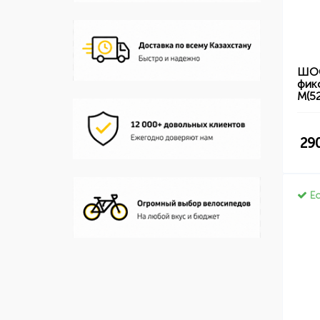
ШОС
фик
M(5
29
Ес