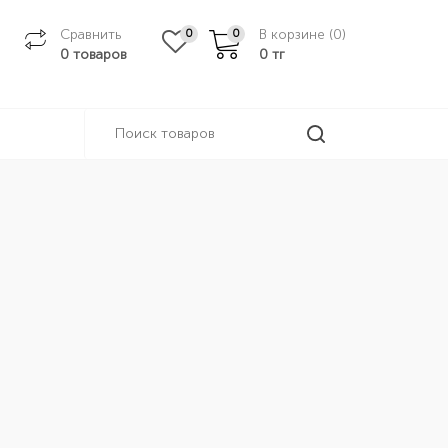
Сравнить
В корзине (
0
)
0
0
0 товаров
0
тг