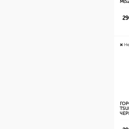
M(5
29
Не
ГОР
TSU
ЧЕ