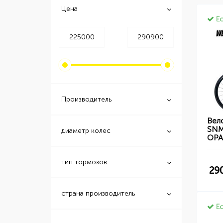
Цена
Ес
Производитель
Вел
SNM
диаметр колес
ОР
тип тормозов
29
страна производитель
Ес