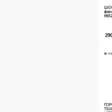
ШОС
фик
M(5
29
Не
ГОР
TSU