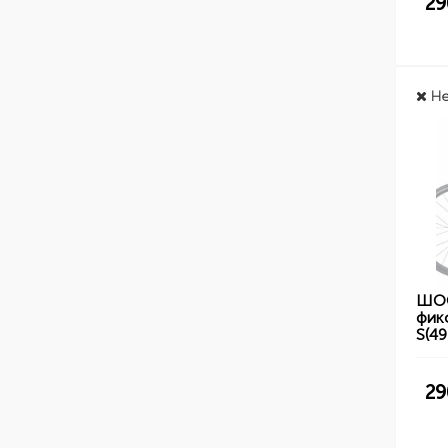
29
Не
ШОС
фик
S(4
29