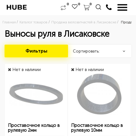
0
0
0
Главная
Каталог товаров
Продажа велозапчастей в Лисаковске
Продажа
Выносы руля в Лисаковске
Фильтры
Сортировать:
Нет в наличии
Нет в наличии
Проставочное кольцо в
Проставочное кольцо в
рулевую 2мм
рулевую 10мм