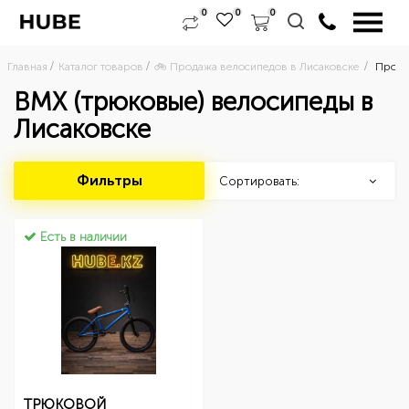
0
0
0
Главная
Каталог товаров
🚲 Продажа велосипедов в Лисаковске 
Прода
BMX (трюковые) велосипеды в
Лисаковске
Фильтры
Сортировать:
Есть в наличии
ТРЮКОВОЙ