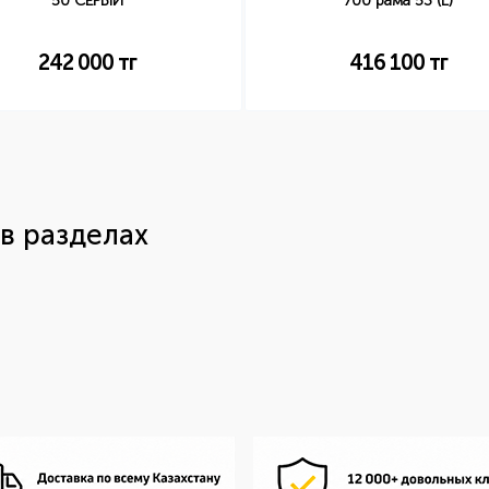
50 СЕРЫЙ
700 рама 53 (L)
242 000
тг
416 100
тг
в разделах