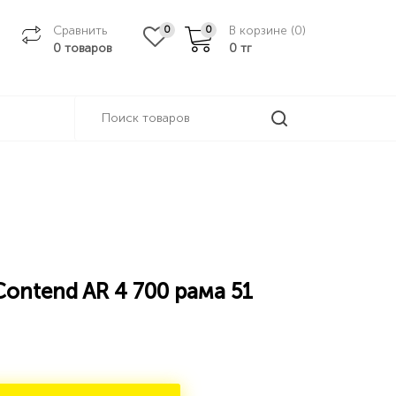
Сравнить
В корзине (
0
)
0
0
0 товаров
0
тг
Contend AR 4 700 рама 51