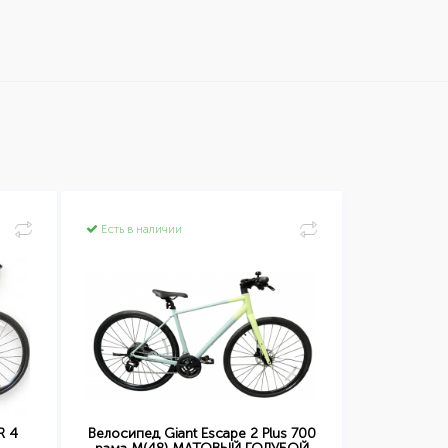
Есть в наличии
Есть в нал
R 4
Велосипед Giant Escape 2 Plus 700
Велосипед