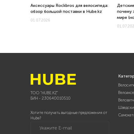
о, с какого
Аксессуары Rockbros для велосипеда:
Детские
обзор большой поставки в Hube.kz
почему 
мире (н
01.07.2026
01.07.20
Катего
Велосип
Велоакс
ТОО "HUBE.KZ"
БИН - 230640010510
Велозап
Шведски
Хотите получать выгодные предложения от
Самокат
Hube?
Укажите E-mail