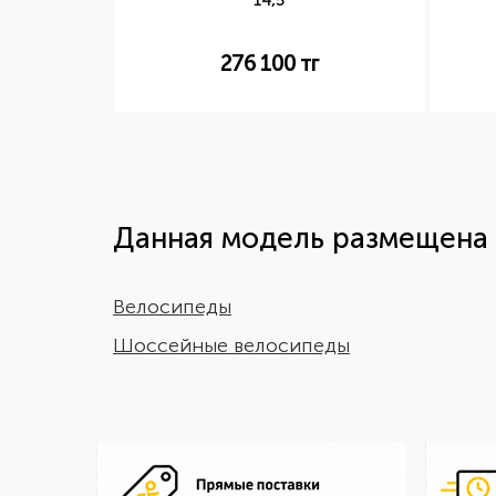
 ГОЛУБОЙ
14,5
г
276 100
тг
Данная модель размещена 
Велосипеды
Шоссейные велосипеды