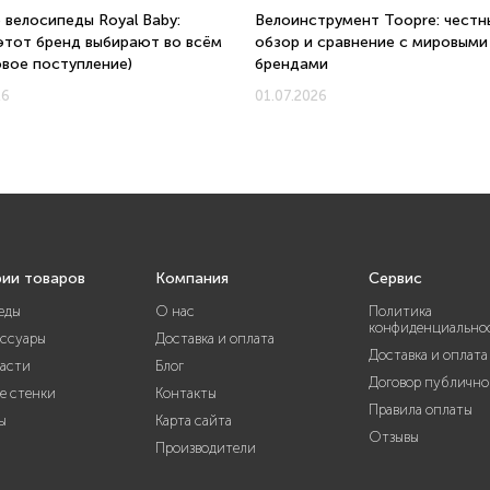
 велосипеды Royal Baby:
Велоинструмент Toopre: честн
этот бренд выбирают во всём
обзор и сравнение с мировыми
овое поступление)
брендами
26
01.07.2026
рии товаров
Компания
Сервис
еды
О нас
Политика
конфиденциально
ессуары
Доставка и оплата
Доставка и оплата
части
Блог
Договор публично
е стенки
Контакты
Правила оплаты
ы
Карта сайта
Отзывы
Производители