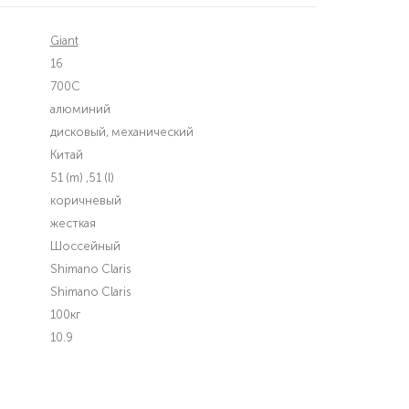
Giant
16
700C
алюминий
дисковый, механический
Китай
51 (m)
,51 (l)
коричневый
жесткая
Шоссейный
Shimano Claris
Shimano Claris
100кг
10.9