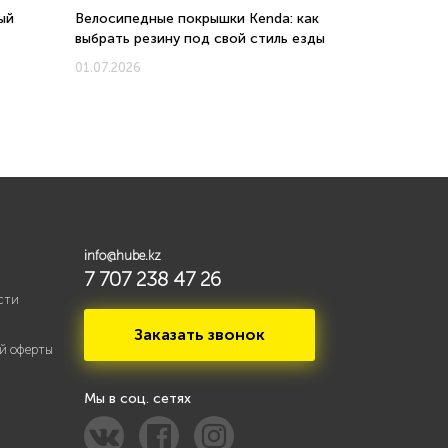
ый
Велосипедные покрышки Kenda: как
Велосипеды 
выбрать резину под свой стиль езды
соотношени
новых моде
01.07.2026
01.07.2026
info@hube.kz
7 707 238 47 26
сти
Заказать звонок
й оферты
Мы в соц. сетях