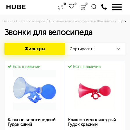
0
0
0
Главная
Каталог товаров
Продажа велоаксессуаров в Шахтинске
Продаж
Звонки для велосипеда
Фильтры
Сортировать:
Есть в наличии
Есть в наличии
Клаксон велосипедный
Клаксон велосипедный
Гудок синий
Гудок красный