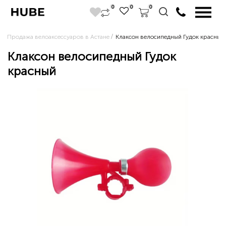
0
0
0
Продажа велоаксессуаров в Астане
Клаксон велосипедный Гудок красный
Клаксон велосипедный Гудок
красный