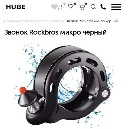
0
0
0
Продажа велоаксессуаров в Астане
Звонок Rockbros микро черный
Звонок Rockbros микро черный