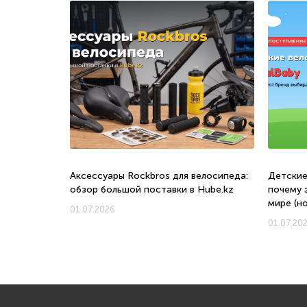
о, с какого
Аксессуары Rockbros для велосипеда:
Детские
обзор большой поставки в Hube.kz
почему 
мире (н
01.07.2026
01.07.20