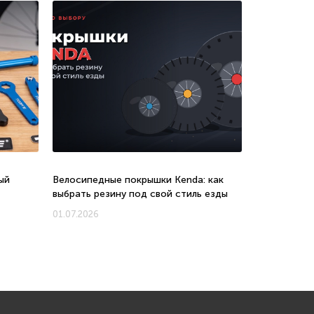
ый
Велосипедные покрышки Kenda: как
Велосипеды 
выбрать резину под свой стиль езды
соотношени
новых моде
01.07.2026
01.07.2026