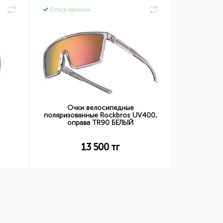
Есть в наличии
Есть в нал
Очки велосипедные
Звонок
поляризованные Rockbros UV400,
оправа TR90 БЕЛЫЙ
13 500
тг