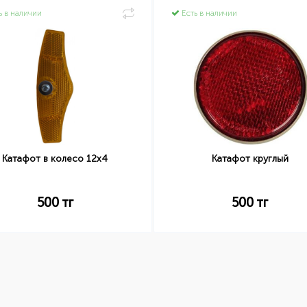
ь в наличии
Есть в наличии
Катафот в колесо 12х4
Катафот круглый
500
тг
500
тг