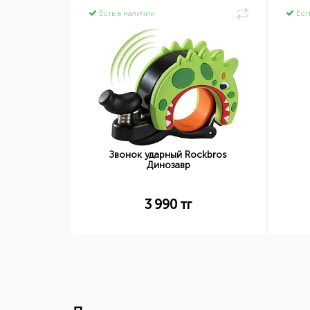
Есть в наличии
Ест
дные
Звонок ударный Rockbros
ros UV400,
Динозавр
ЕЛЫЙ
3 990
тг