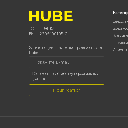
Катего
Велосип
Велоакс
ТОО "HUBE.KZ"
БИН - 230640010510
Велозап
Шведски
Хотите получать выгодные предложения от
Самокат
Hube?
Укажите E-mail
Согласен на обработку персональных
данных
Подписаться