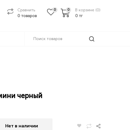
Сравнить
В корзине (
0
)
0
0
0 товаров
0
тг
 мини черный
Нет в наличии