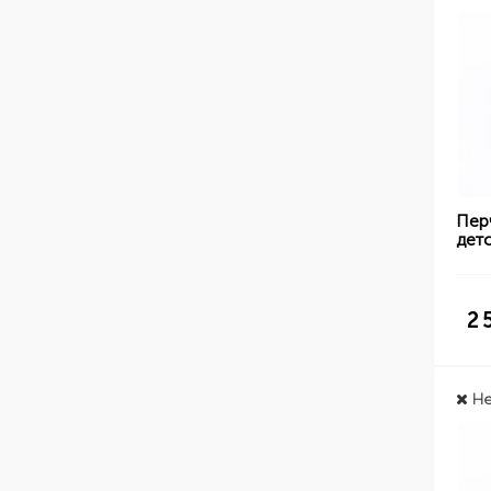
Пер
детс
2 
Не