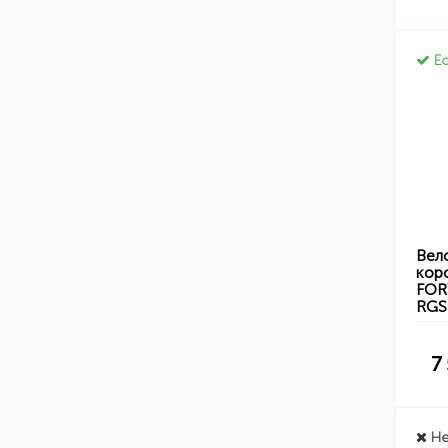
Ес
Вело
коро
FOR
RGS
7
Не