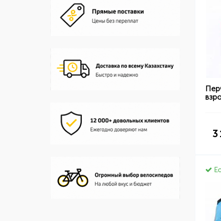
Пер
взр
3
Ес