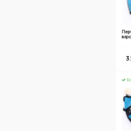
Пер
взр
3
Ес