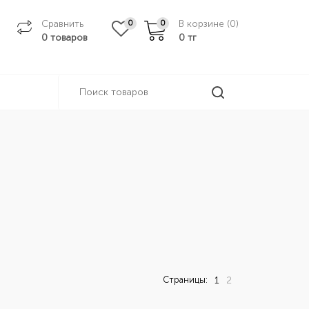
Сравнить
В корзине (
0
)
0
0
0 товаров
0
тг
Страницы:
1
2