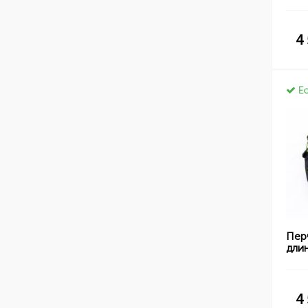
4
Ес
Пер
дли
4