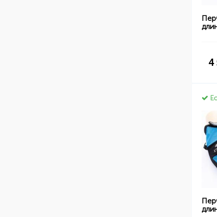
Пер
длин
4
Ес
Пер
длин