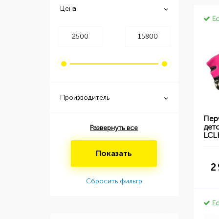
Цена
Ес
Производитель
Пер
дет
Развернуть все
LCL
Показать
2
Сбросить фильтр
Ес