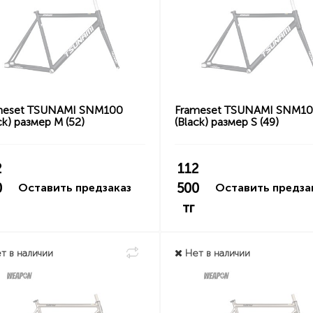
meset TSUNAMI SNM100
Frameset TSUNAMI SNM1
ck) размер M (52)
(Black) размер S (49)
2
112
0
500
Оставить предзаказ
Оставить предза
тг
т в наличии
Нет в наличии