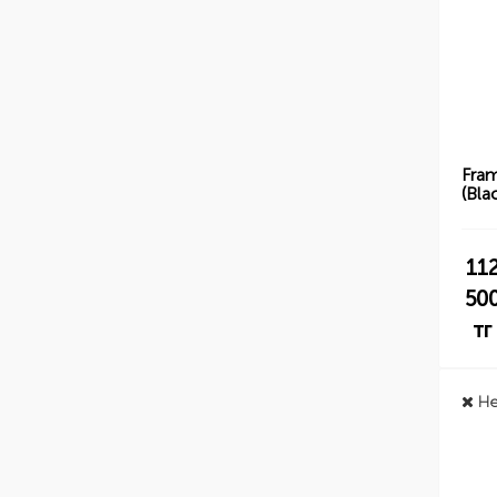
Fra
(Bla
11
50
тг
Не