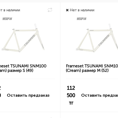
т в наличии
Нет в наличии
meset TSUNAMI SNM100
Frameset TSUNAMI SNM1
am) размер S (49)
(Cream) размер M (52)
2
112
0
500
Оставить предзаказ
Оставить предза
тг