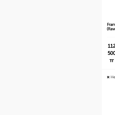
Fra
(Raw
11
50
тг
Не