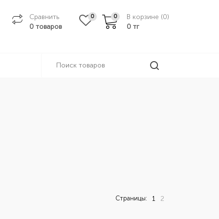
Сравнить
В корзине (
0
)
0
0
0 товаров
0
тг
Страницы:
1
2