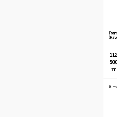
Fra
(Raw
11
50
тг
Не