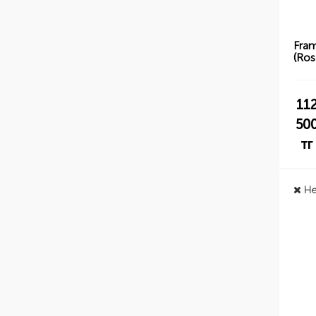
Fra
(Ros
11
50
тг
Не