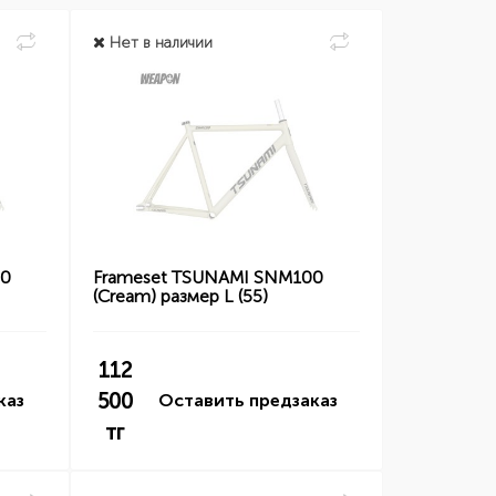
Нет в наличии
00
Frameset TSUNAMI SNM100
(Cream) размер L (55)
112
500
каз
Оставить предзаказ
тг