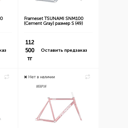
00
Frameset TSUNAMI SNM100
(Cement Gray) размер S (49)
112
500
каз
Оставить предзаказ
тг
Нет в наличии