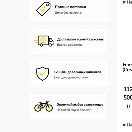
Не
Fra
(Cre
11
50
тг
Не