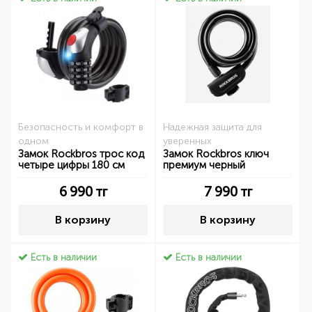
Безопасность и комфорт в
Надежная защита для
одном
уверенных
Замок Rockbros трос код
Замок Rockbros ключ
четыре цифры 180 см
премиум черный
6 990
тг
7 990
тг
В корзину
В корзину
Есть в наличии
Есть в наличии