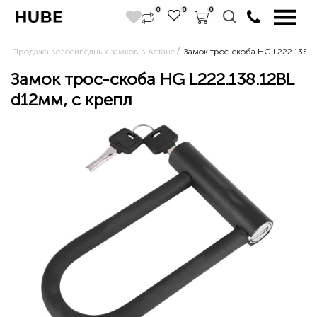
0
0
0
Продажа велосипедных замков в Астане
Замок трос-скоба HG L222.138.1
Замок трос-скоба HG L222.138.12BL
d12мм, с крепл