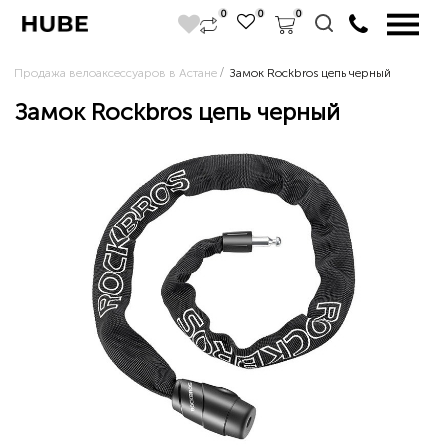
0
0
0
Продажа велоаксессуаров в Астане
Замок Rockbros цепь черный
Замок Rockbros цепь черный