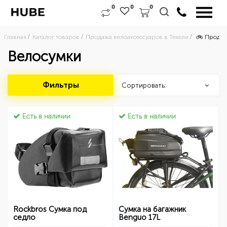
0
0
0
Главная
Каталог товаров
Продажа велоаксессуаров в Текели
🚲 Продаж
Велосумки
Фильтры
Сортировать:
Есть в наличии
Есть в наличии
Rockbros Сумка под
Сумка на багажник
седло
Benguo 17L