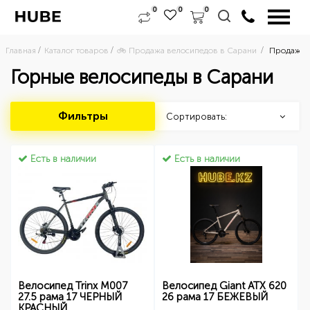
0
0
0
Главная
Каталог товаров
🚲 Продажа велосипедов в Сарани 
Продажа г
Горные велосипеды в Сарани
Фильтры
Сортировать:
Есть в наличии
Есть в наличии
Велосипед Trinx M007
Велосипед Giant ATX 620
27.5 рама 17 ЧЕРНЫЙ
26 рама 17 БЕЖЕВЫЙ
КРАСНЫЙ