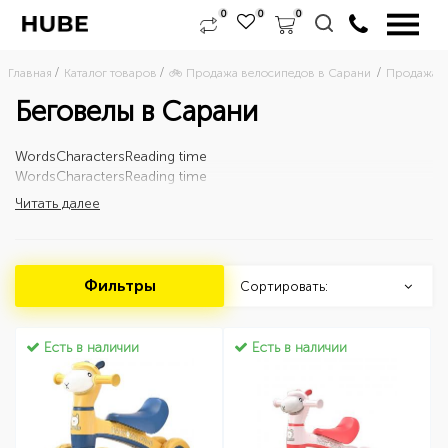
0
0
0
Главная
Каталог товаров
🚲 Продажа велосипедов в Сарани 
Продажа д
Беговелы в Сарани
Words
Characters
Reading time
Words
Characters
Reading time
Читать далее
Фильтры
Сортировать:
Есть в наличии
Есть в наличии