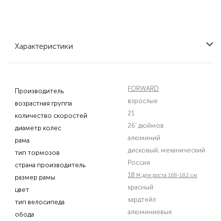
Характеристики
FORWARD
Производитель
взрослые
возрастная группа
21
количество скоростей
26' дюймов
диаметр колес
алюминий
рама
дисковый, механический
тип тормозов
Россия
страна производитель
18
M для роста 168-182 см
размер рамы
красный
цвет
хардтейл
тип велосипеда
алюминиевые
обода