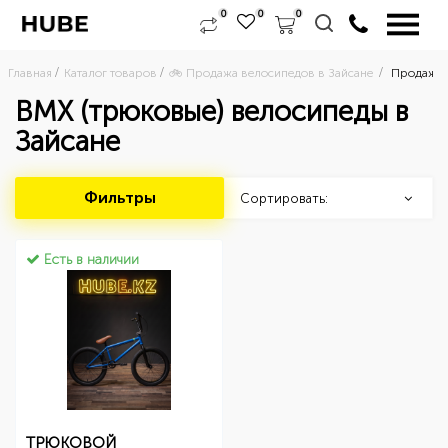
0
0
0
Главная
Каталог товаров
🚲 Продажа велосипедов в Зайсане 
Продажа 
BMX (трюковые) велосипеды в
Зайсане
Фильтры
Сортировать:
Есть в наличии
ТРЮКОВОЙ