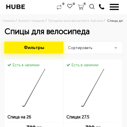
0
0
0
Главная
Каталог товаров
Продажа велозапчастей в Зайсане
Спицы для в
Спицы для велосипеда
Фильтры
Сортировать:
Есть в наличии
Есть в наличии
Спица на 26
Спицах 27.5