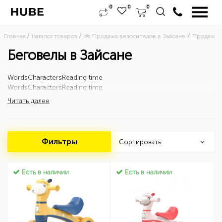
0
0
0
Главная
Каталог товаров
🚲 Продажа велосипедов в Зайсане 
Продажа д
Беговелы в Зайсане
Words
Characters
Reading time
Words
Characters
Reading time
Читать далее
Фильтры
Сортировать:
Есть в наличии
Есть в наличии