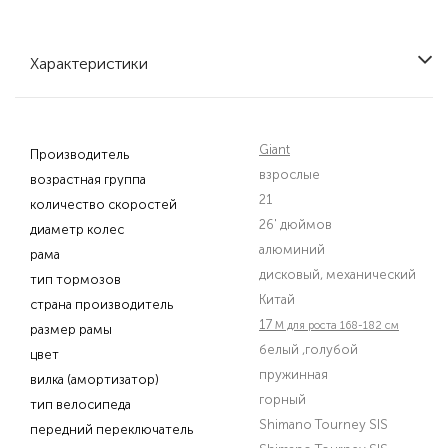
Характеристики
Giant
Производитель
взрослые
возрастная группа
21
количество скоростей
26' дюймов
диаметр колес
алюминий
рама
дисковый, механический
тип тормозов
Китай
страна производитель
17
M для роста 168-182 см
размер рамы
белый
,голубой
цвет
пружинная
вилка (амортизатор)
горный
тип велосипеда
Shimano Tourney SIS
передний переключатель