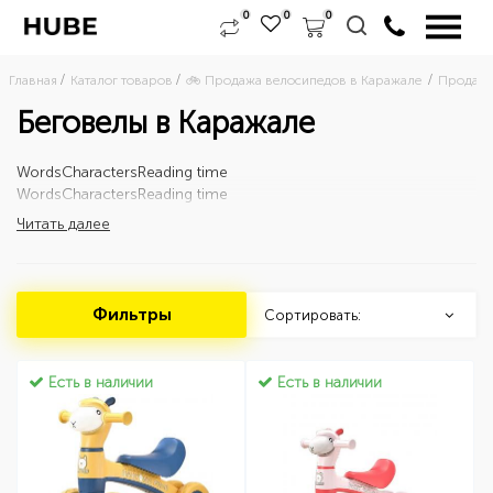
0
0
0
Главная
Каталог товаров
🚲 Продажа велосипедов в Каражале 
Продажа
Беговелы в Каражале
Words
Characters
Reading time
Words
Characters
Reading time
Читать далее
Фильтры
Сортировать:
Есть в наличии
Есть в наличии