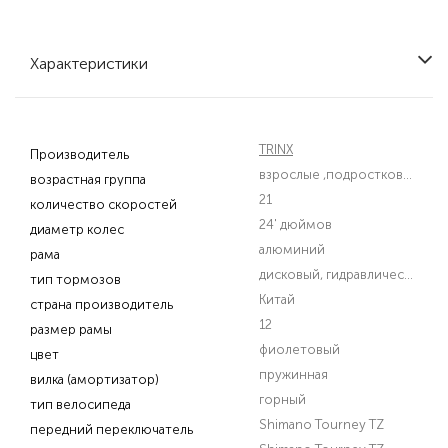
Характеристики
TRINX
Производитель
взрослые
,подростковые
возрастная группа
21
количество скоростей
24' дюймов
диаметр колес
алюминий
рама
дисковый, гидравлический
тип тормозов
Китай
страна производитель
12
размер рамы
фиолетовый
цвет
пружинная
вилка (амортизатор)
горный
тип велосипеда
Shimano Tourney TZ
передний переключатель