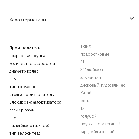
Характеристики
TRINX
Производитель
подростковые
возрастная группа
21
количество скоростей
24' дюймов
диаметр колес
алюминий
рама
дисковый, гидравлический
тип тормозов
Китай
страна производитель
есть
блокировка амортизатора
12,5
размер рамы
голубой
цвет
пружинно масляный
вилка (амортизатор)
хардтейл
,горный
тип велосипеда