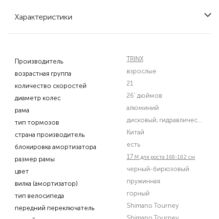
Характеристики
TRINX
Производитель
взрослые
возрастная группа
21
количество скоростей
26' дюймов
диаметр колес
алюминий
рама
дисковый, гидравлический
тип тормозов
Китай
страна производитель
есть
блокировка амортизатора
17
M для роста 168-182 см
размер рамы
черный-бирюзовый
цвет
пружинная
вилка (амортизатор)
горный
тип велосипеда
Shimano Tourney
передний переключатель
Shimano Tourney