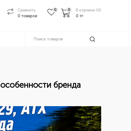
Сравнить
В корзине (
0
)
0
0
0 товаров
0
тг
и особенности бренда