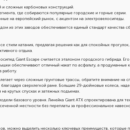
 и сложных карбоновых конструкций.
мента, где собираются популярные городские и горные серии.
ные на европейский рынок, с акцентом на электровелосипеды.
ом из этих заводов обеспечивается единый стандарт качества с
се стили катания, предлагая решения как для спокойных прогулок
ктивного отдыха.
лосипед Giant Escape
считается эталоном городского гибрида. Ег
ышки обеспечивают отличный накат по асфальту, а продуманные к
 работу.
легает через сложные грунтовые трассы, обратите внимание на с
у благодаря сверхлегкой раме. Большие 29-дюймовые колеса, над
 на крутых спусках и затяжных подъемах.
дели базового уровня. Линейка Giant ATX спроектирована для тех,
ресеченной местности без переплаты за профессиональное навесн
ов, можно выделить несколько ключевых преимуществ, которые 