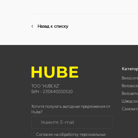
Назад к списку
Катего
Велосип
Велоакс
ТОО "HUBE.KZ"
БИН - 230640010510
Велозап
Шведски
Хотите получать выгодные предложения от
Самокат
Hube?
Укажите E-mail
Согласен на обработку персональных