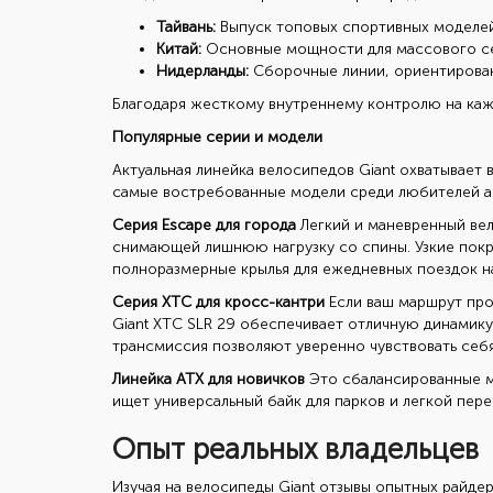
Тайвань:
Выпуск топовых спортивных моделей
Китай:
Основные мощности для массового сег
Нидерланды:
Сборочные линии, ориентирован
Благодаря жесткому внутреннему контролю на кажд
Популярные серии и модели
Актуальная
линейка велосипедов Giant
охватывает в
самые востребованные модели среди любителей а
Серия Escape для города
Легкий и маневренный
ве
снимающей лишнюю нагрузку со спины. Узкие покр
полноразмерные крылья для ежедневных поездок на
Серия XTC для кросс-кантри
Если ваш маршрут про
Giant XTC SLR 29 обеспечивает отличную динамик
трансмиссия позволяют уверенно чувствовать себя
Линейка ATX для новичков
Это сбалансированные мо
ищет универсальный байк для парков и легкой пе
Опыт реальных владельцев
Изучая на
велосипеды Giant отзывы
опытных райдер