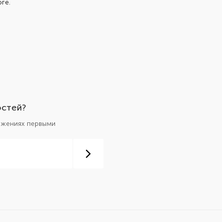
ге.
остей?
ложениях первыми