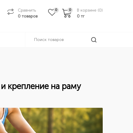
Сравнить
В корзине (
0
)
0
0
0 товаров
0
тг
 и крепление на раму