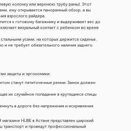
левую колонку или верхнюю трубу рамы). Этот
зами, ему открывается панорамный обзор, а вы
ния взрослого райдера.
пится к готовому багажнику и выдерживает вес до
сключает визуальный контакт с ребенком во время
стальными усами, на которых держится сиденье.
о и не требует обязательного наличия заднего
там защиты и эргономики:
нтом станут пятиточечные ремни. Замок должен
ая их случайное попадание в крутящиеся спицы
емнуть в дороге без напряжения и искривления
В магазине HUBE в Астане представлен широкий
ш транспорт и проведут профессиональный