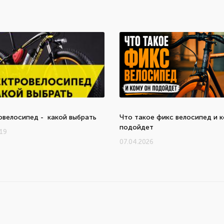
ь
овелосипед - какой выбрать
Что такое фикс велосипед и 
подойдет
019
07.04.2026