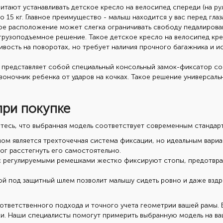
тают устанавливать детское кресло на велосипед спереди (на ру
о 15 кг. Главное преимущество - малыш находится у вас перед гла
кое расположение может слегка ограничивать свободу педалирова
рузоподъемное решение. Такое детское кресло на велосипед кре
вость на поворотах, но требует наличия прочного багажника и и
представляет собой специальный консольный замок-фиксатор со 
оночник ребенка от ударов на кочках. Такое решение универсальн
при покупке
тесь, что выбранная модель соответствует современным стандар
м является трехточечная система фиксации, но идеальным вариа
ог расстегнуть его самостоятельно.
 регулируемыми ремешками жестко фиксируют стопы, предотвращ
й под защитный шлем позволит малышу сидеть ровно и даже вздр
ответственного подхода и точного учета геометрии вашей рамы. 
и. Наши специалисты помогут примерить выбранную модель на ва