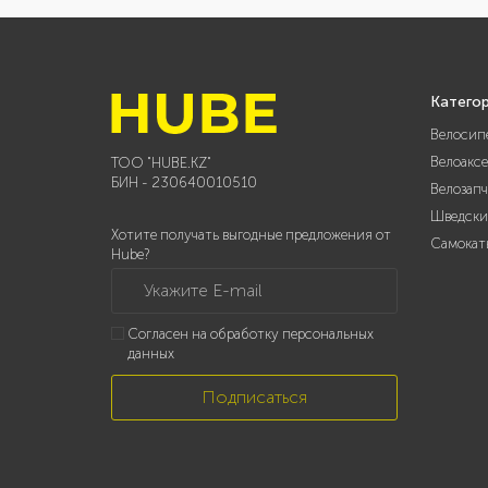
Катего
Велосип
Велоакс
ТОО "HUBE.KZ"
БИН - 230640010510
Велозап
Шведски
Хотите получать выгодные предложения от
Самокат
Hube?
Укажите E-mail
Согласен на обработку персональных
данных
Подписаться