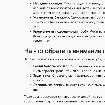
Передняя посадка.
Многие родители предпочи
вариант отлично подходит для детей весом д
можете легко общаться. Из недостатков: та
Установка на багажник.
Самое популярное и г
22–25 кг. Оно обеспечивает высокую устойчи
езды.
Крепление на подседельную трубу.
Механизм 
Конструкция отлично пружинит, защищая позв
багажника.
На что обратить внимание 
Чтобы поездка была абсолютно безопасной, убеди
Ремни безопасности:
Обязательным минимумо
быть спроектирован так, чтобы ребенок не м
Защита ног:
Специальные пластиковые ниши с
колеса.
Эргономика спинки:
Высокая спинка с выемко
шеи.
Подбор аксессуаров для перевозки детей требует 
ассортимент сертифицированных систем перевозк