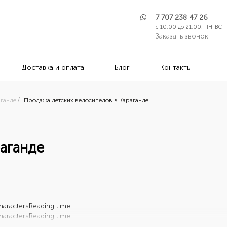
7 707 238 47 26
с 10:00 до 21:00, ПН-ВС
Заказать звонок
Доставка и оплата
Блог
Контакты
аганде
Продажа детских велосипедов в Караганде
раганде
haracters
Reading time
haracters
Reading time