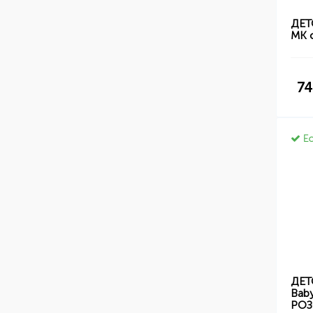
ДЕТ
MK с
74
Ес
ДЕТ
Baby
РО