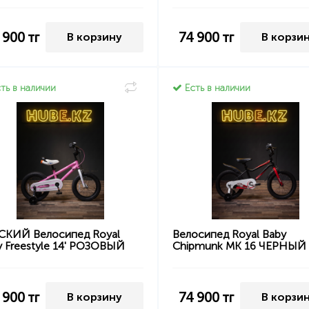
 900
тг
74 900
тг
В корзину
В корзи
ть в наличии
Есть в наличии
СКИЙ Велосипед Royal
Велосипед Royal Baby
y Freestyle 14' РОЗОВЫЙ
Chipmunk MK 16 ЧЕРНЫЙ
 900
тг
74 900
тг
В корзину
В корзи