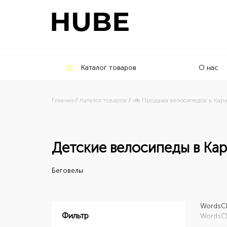
Каталог товаров
О нас
Главная
Каталог товаров
🚲 Продажа велосипедов в Кар
Детские велосипеды в Ка
Беговелы
Words
C
Фильтр
Words
C