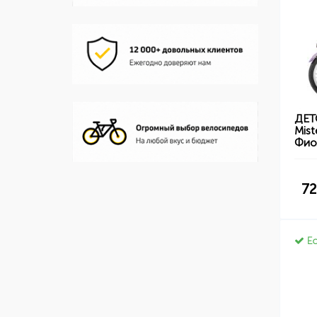
ДЕТ
Mist
Фио
72
Ес