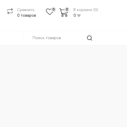
Сравнить
В корзине (
0
)
0
0
0 товаров
0
тг