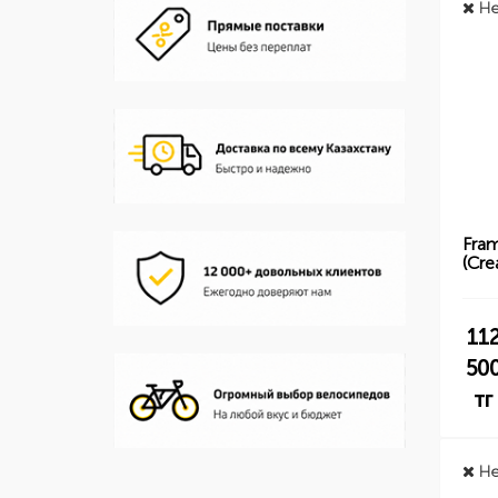
Не
Fra
(Cre
11
50
тг
Не