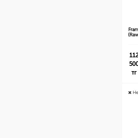
Fra
(Raw
11
50
тг
Не