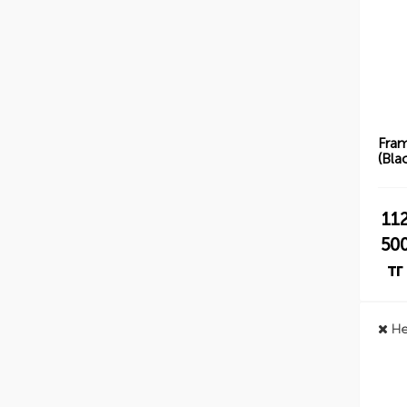
Fra
(Bla
11
50
тг
Не