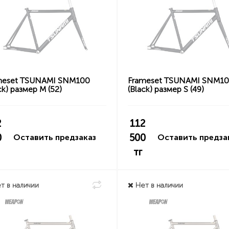
meset TSUNAMI SNM100
Frameset TSUNAMI SNM1
ck) размер M (52)
(Black) размер S (49)
2
112
0
500
Оставить предзаказ
Оставить предза
тг
т в наличии
Нет в наличии