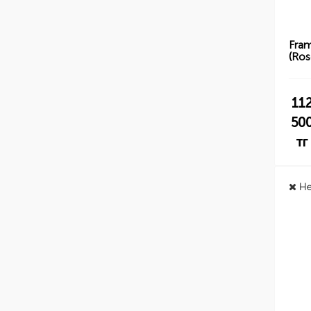
Fra
(Ros
11
50
тг
Не