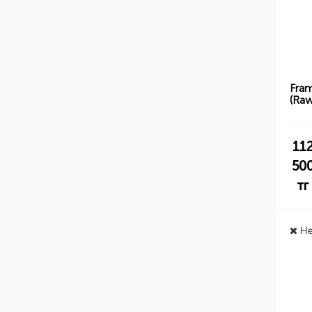
Fra
(Raw
11
50
тг
Не