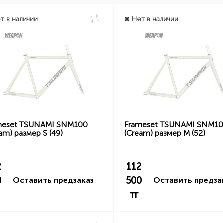
т в наличии
Нет в наличии
meset TSUNAMI SNM100
Frameset TSUNAMI SNM1
am) размер S (49)
(Cream) размер M (52)
2
112
0
500
Оставить предзаказ
Оставить предза
тг