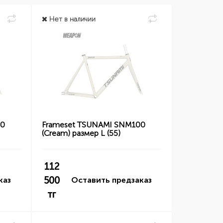
Нет в наличии
00
Frameset TSUNAMI SNM100
(Cream) размер L (55)
112
500
каз
Оставить предзаказ
тг