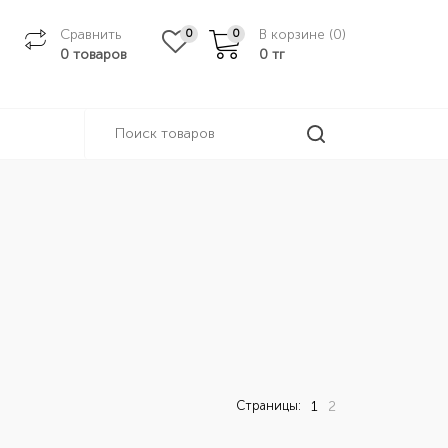
Сравнить
В корзине (
0
)
0
0
0 товаров
0
тг
Страницы:
1
2