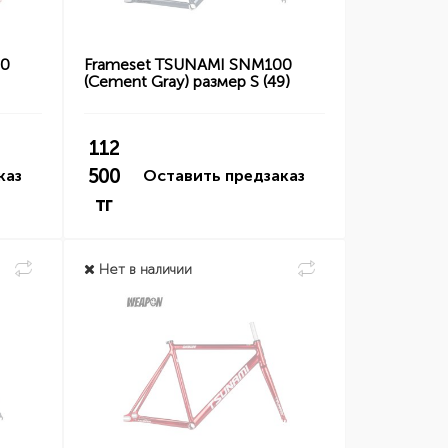
00
Frameset TSUNAMI SNM100
(Cement Gray) размер S (49)
112
500
каз
Оставить предзаказ
тг
Нет в наличии