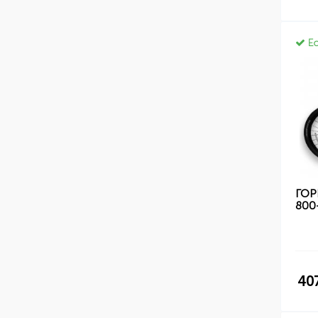
Ес
ГОР
800
40