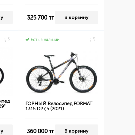
325 700
тг
ну
В корзину
Есть в наличии
ипед
ГОРНЫЙ Велосипед FORMAT
29"
1315 D27,5 (2021)
360 000
тг
ну
В корзину