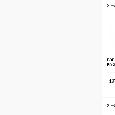
Не
ГОР
Knig
12
Не