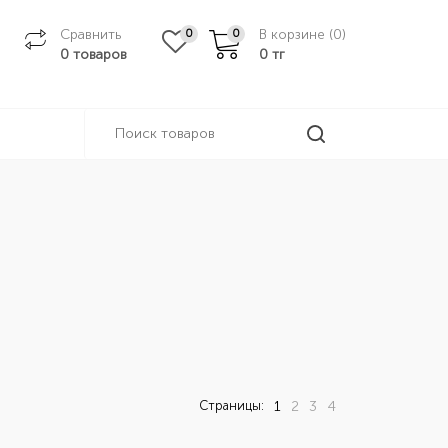
Сравнить
В корзине (
0
)
0
0
0 товаров
0
тг
Страницы:
1
2
3
4