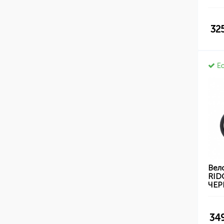
32
Ес
Вел
RIDG
ЧЕ
34