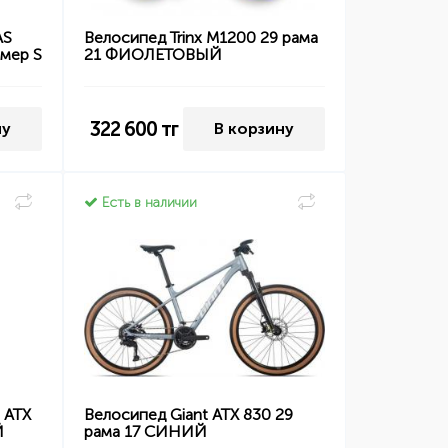
AS
Велосипед Trinx M1200 29 рама
змер S
21 ФИОЛЕТОВЫЙ
322 600
тг
ну
В корзину
Есть в наличии
 ATX
Велосипед Giant ATX 830 29
Й
рама 17 СИНИЙ