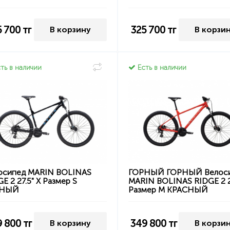
5 700
тг
325 700
тг
В корзину
В корзи
ть в наличии
Есть в наличии
осипед MARIN BOLINAS
ГОРНЫЙ ГОРНЫЙ Велос
E 2 27.5" X Размер S
MARIN BOLINAS RIDGE 2 
РНЫЙ
Размер M КРАСНЫЙ
9 800
тг
349 800
тг
В корзину
В корзи