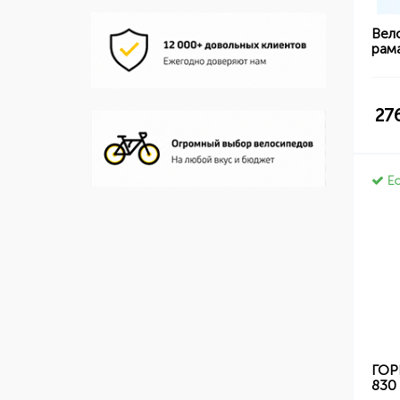
Вело
рама
27
Ес
ГОР
830