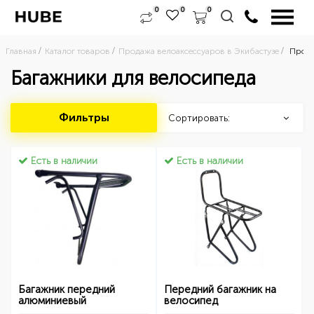
0
0
0
Главная
Каталог товаров
Продажа велоаксессуаров в Экибастузе
Прода
Багажники для велосипеда
Фильтры
Сортировать:
Есть в наличии
Есть в наличии
Багажник передний
Передний багажник на
алюминиевый
велосипед