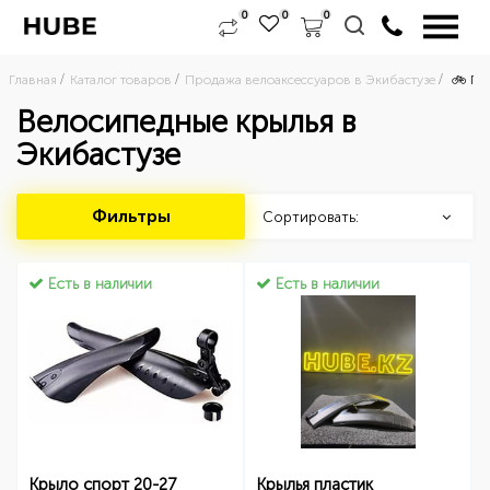
0
0
0
Главная
Каталог товаров
Продажа велоаксессуаров в Экибастузе
🚲 Пр
Велосипедные крылья в
Экибастузе
Фильтры
Сортировать:
Есть в наличии
Есть в наличии
Крыло спорт 20-27
Крылья пластик