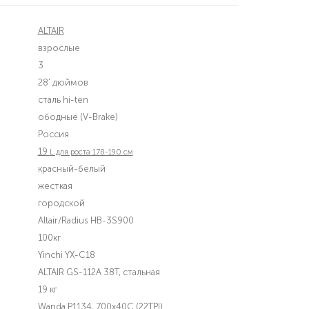
ALTAIR
взрослые
3
28' дюймов
сталь hi-ten
ободные (V-Brake)
Россия
19
L для роста 178-190 см
красный-белый
жесткая
городской
Altair/Radius HB-3S900
100кг
Yinchi YX-C18
ALTAIR GS-112A 38T, стальная
19 кг
Wanda P1134, 700x40C (22TPI)