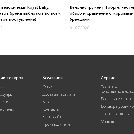
 велосипеды Royal Baby:
Велоинструмент Toopre: честн
этот бренд выбирают во всём
обзор и сравнение с мировыми
овое поступление)
брендами
26
01.07.2026
рии товаров
Компания
Сервис
еды
О нас
Политика
конфиденциально
ессуары
Доставка и оплата
Доставка и оплата
части
Блог
Договор публично
е стенки
Контакты
Правила оплаты
ы
Карта сайта
Отзывы
Производители