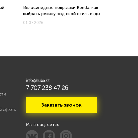
ый
Велосипедные покрышки Kenda: как
Велосипеды 
выбрать резину под свой стиль езды
соотношени
новых моде
01.07.2026
01.07.2026
info@hube.kz
7 707 238 47 26
сти
Заказать звонок
й оферты
Мы в соц. сетях