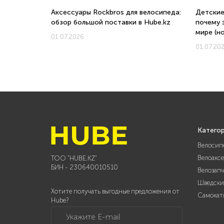
о, с какого
Аксессуары Rockbros для велосипеда:
Детские
обзор большой поставки в Hube.kz
почему 
мире (н
01.07.2026
01.07.20
Катего
Велосип
Велоакс
ТОО "HUBE.KZ"
БИН - 230640010510
Велозап
Шведски
Хотите получать выгодные предложения от
Самокат
Hube?
Укажите E-mail