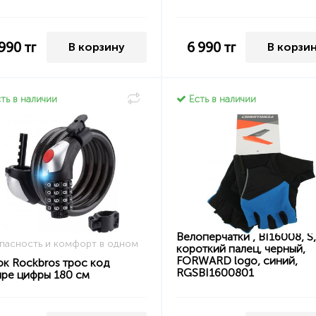
 990
тг
6 990
тг
В корзину
В корзи
ть в наличии
Есть в наличии
Велоперчатки , BI16008, S,
пасность и комфорт в одном
короткий палец, черный,
FORWARD logo, синий,
ок Rockbros трос код
RGSBI1600801
ыре цифры 180 см