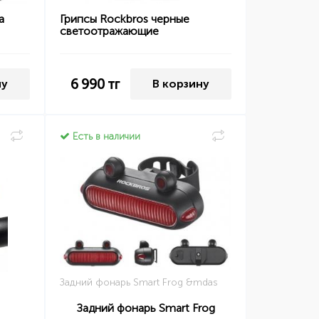
а
Грипсы Rockbros черные
светоотражающие
6 990
тг
ну
В корзину
Есть в наличии
Задний фонарь Smart Frog &mdas
Задний фонарь Smart Frog