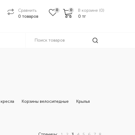
Сравнить
В корзине (
0
)
0
0
0 товаров
0
тг
 кресла
Корзины велосипедные
Крылья
Страницы:
1
2
3
4
5
6
7
8