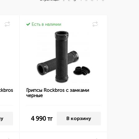
Есть в наличии
ckbros
Грипсы Rockbros с замками
черные
4 990
тг
ну
В корзину