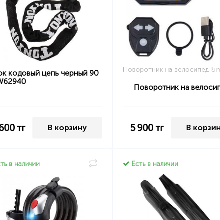
Поворотник на велосипед &
ок кодовый цепь черный 90
W62940
Поворотник на велоси
 600
тг
5 900
тг
В корзину
В корзи
ть в наличии
Есть в наличии