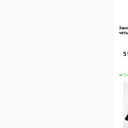
Зам
чет
5
Ес