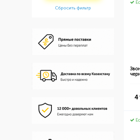
Ес
Сбросить фильтр
Зво
чер
4
Ес