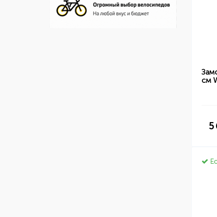
Зам
см 
5
Ес