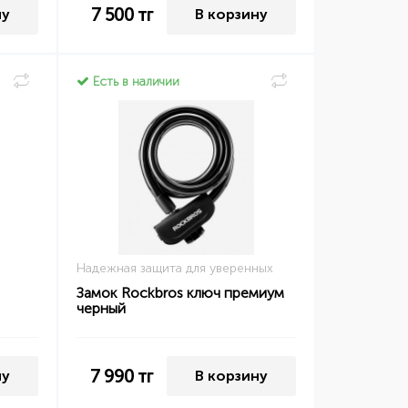
7 500
тг
ну
В корзину
Есть в наличии
Надежная защита для уверенных
Замок Rockbros ключ премиум
черный
7 990
тг
ну
В корзину