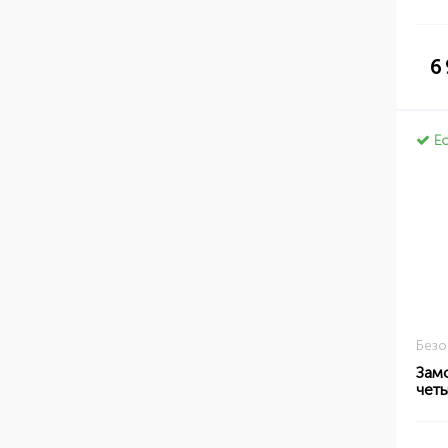
6
Ес
Безо
Зам
чет