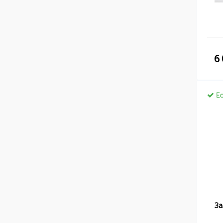
6
Ес
За