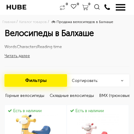
0
0
0
Главная
Каталог товаров
🚲 Продажа велосипедов в Балхаше 
Велосипеды в Балхаше
Words
Characters
Reading time
Читать далее
Фильтры
Сортировать:
 Горные велосипеды 
 Складные велосипеды 
 BMX (трюковые) 
Есть в наличии
Есть в наличии