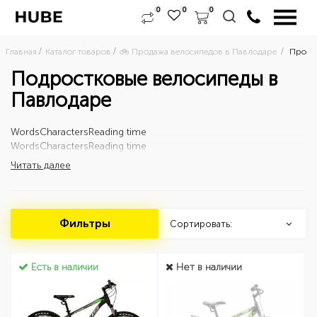
0
0
0
Главная
Каталог товаров
🚲 Продажа велосипедов в Павлодаре 
Прода
Подростковые велосипеды в
Павлодаре
Words
Characters
Reading time
Words
Characters
Reading time
Читать далее
Фильтры
Сортировать:
Есть в наличии
Нет в наличии